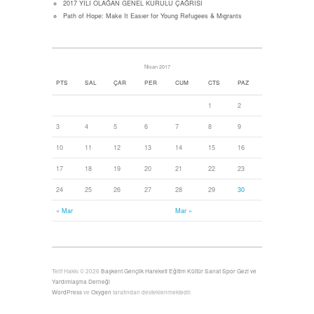
2017 YILI OLAĞAN GENEL KURULU ÇAĞRISI
Path of Hope: Make It Easıer for Young Refugees & Mıgrants
Nisan 2017
PTS
SAL
ÇAR
PER
CUM
CTS
PAZ
1
2
3
4
5
6
7
8
9
10
11
12
13
14
15
16
17
18
19
20
21
22
23
24
25
26
27
28
29
30
« Mar
Mar »
Telif Hakkı © 2026
Başkent Gençlik Hareketi Eğitim Kültür Sanat Spor Gezi ve
Yardımlaşma Derneği
WordPress
ve
Oxygen
tarafından desteklenmektedir.