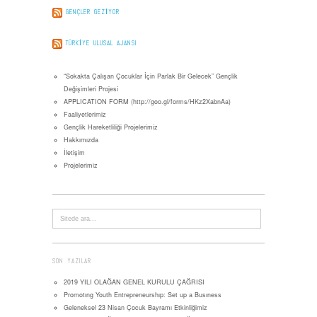
GENÇLER GEZIYOR
TÜRKIYE ULUSAL AJANSI
“Sokakta Çalışan Çocuklar İçin Parlak Bir Gelecek” Gençlik
Değişimleri Projesi
APPLICATION FORM (http://goo.gl/forms/HKz2XabnAa)
Faaliyetlerimiz
Gençlik Hareketliliği Projelerimiz
Hakkımızda
İletişim
Projelerimiz
SON YAZILAR
2019 YILI OLAĞAN GENEL KURULU ÇAĞRISI
Promotıng Youth Entrepreneurshıp: Set up a Busıness
Geleneksel 23 Nisan Çocuk Bayramı Etkinliğimiz