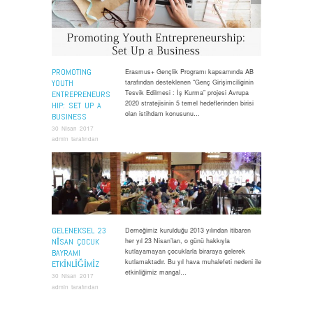
PROMOTING
Erasmus+ Gençlik Programı kapsamında AB
YOUTH
tarafından desteklenen “Genç Girişimciliginin
Tesvik Edilmesi : İş Kurma” projesi Avrupa
ENTREPRENEURS
2020 stratejisinin 5 temel hedeflerinden birisi
HIP: SET UP A
olan istihdam konusunu…
BUSINESS
30 Nisan 2017
admin
tarafından
.
GELENEKSEL 23
Derneğimiz kurulduğu 2013 yılından itibaren
NISAN ÇOCUK
her yıl 23 Nisan’ları, o günü hakkıyla
kutlayamayan çocuklarla biraraya gelerek
BAYRAMI
kutlamaktadır. Bu yıl hava muhalefeti nedeni ile
ETKINLIĞIMIZ
etkinliğimiz mangal…
30 Nisan 2017
admin
tarafından