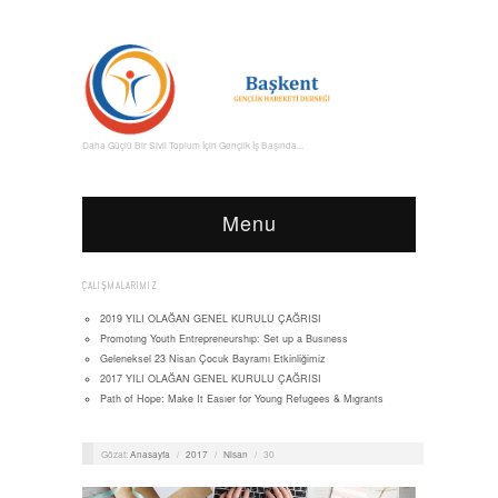
Daha Güçlü Bir Sivil Toplum İçin Gençlik İş Başında...
Menu
ÇALIŞMALARIMIZ
2019 YILI OLAĞAN GENEL KURULU ÇAĞRISI
Promotıng Youth Entrepreneurshıp: Set up a Busıness
Geleneksel 23 Nisan Çocuk Bayramı Etkinliğimiz
2017 YILI OLAĞAN GENEL KURULU ÇAĞRISI
Path of Hope: Make It Easıer for Young Refugees & Mıgrants
Gözat:
Anasayfa
/
2017
/
Nisan
/
30
.